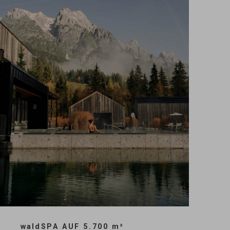
wald
SPA AUF 5.700
m
²