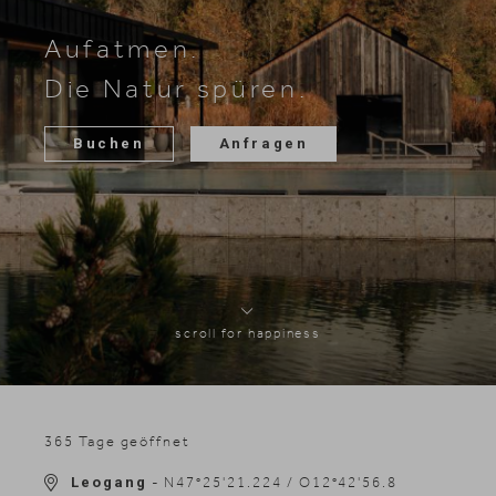
Skifahren
Aufatmen.
Die Natur spüren.
Buchen
Anfragen
scroll for happiness
365 Tage geöffnet
Leogang
- N47°25'21.224 / O12°42'56.8