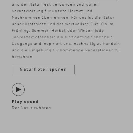
und der Natur fest verbunden und wollen
Verantwortung für unsere Heimat und
Nachkommen übernehmen: Für uns ist die Natur
unser Kraftplatz und das wertvollste Gut.
Ob im
Frühling,
Sommer
, Herbst oder
Winter
: jede
Jahreszeit offenbart die einzigartige Schönheit
Leogangs und inspiriert uns,
nachhaltig
zu handeln
und die Umgebung für kommende Generationen zu
bewahren.
Naturhotel spüren
News & Stories
Inklusivleistungen
Shopping
Play sound
Galerie
Der Natur zuhören