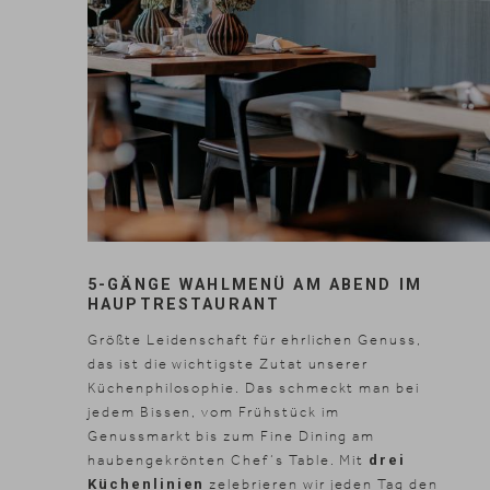
5-GÄNGE WAHLMENÜ AM ABEND IM
HAUPTRESTAURANT
Größte Leidenschaft für ehrlichen Genuss,
das ist die wichtigste Zutat unserer
Küchenphilosophie. Das schmeckt man bei
jedem Bissen, vom Frühstück im
Genussmarkt bis zum Fine Dining am
haubengekrönten Chef‘s Table. Mit
drei
Küchenlinien
zelebrieren wir jeden Tag den