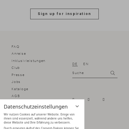
Sign up for inspiration
FAQ
Anreise
Inklusivleistungen
DE
EN
Club
Suche
Suchen
Presse
Jobs
Kataloge
AGB
Impressum
Datenschutzeinstellungen
Datenschutz
Wir nutzen Cookies auf unserer Website. Einige von
Datenschutz­einstellungen
ihnen sind essenziell, während andere uns helfen,
diese Website und Ihre Erfahrung zu verbessern.
Durch erneuten Aufruf des Consent-Dialogs können Sie