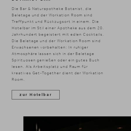
Die Bar & Naturapotheke Botanist, die
Beletage und der Workation Room sind
Treffpunkt und Rückzugsort in einem. Die
Hotelbar im Stil einer Apotheke aus dem 20.
Jahrhundert begeistert mit edlen Cocktails.
Die Beletage und der Workation Room sind
Erwachsenen vorbehalten: In ruhiger
Atmosphäre lassen sich in der Beletage
Spirituosen genießen oder ein gutes Buch
lesen. Als Arbeitsplatz und Raum für
kreatives Get-Together dient der Workation
Room.
zur Hotelbar