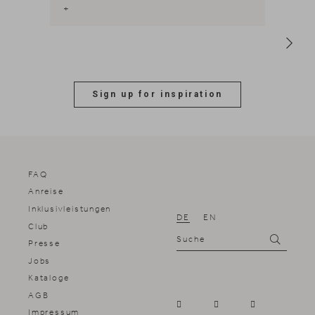
auf verpackungsfreies geachtet wird.
Großes Lob hierfür!"
Sign up for inspiration
FAQ
Anreise
Inklusivleistungen
DE
EN
Club
Suche
Suchen
Presse
Jobs
Kataloge
AGB
Impressum