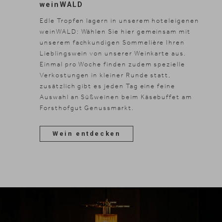
Suche
wein
WALD
DE
Suchen
EN
Edle Tropfen lagern in unserem hoteleigenen
weinWALD: Wählen Sie hier gemeinsam mit
unserem fachkundigen Sommelière Ihren
Lieblingswein von unserer Weinkarte aus.
Einmal pro Woche finden zudem spezielle
Verkostungen in kleiner Runde statt,
zusätzlich gibt es jeden Tag eine feine
Auswahl an Süßweinen beim Käsebuffet am
Forsthofgut Genussmarkt.
Wein entdecken