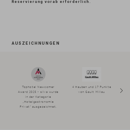
Reservierung vorab erforderlich.
AUSZEICHNUNGEN
Tophotel Newcomer
4 Hauben und 17 Punkte
3
Award 2025 - silva wurde
von Gault Millau
Din
in der Kategorie
„Hotelgastronomie
j
Privat“ ausgezeichnet.
R