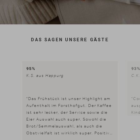
DAS SAGEN UNSERE GÄSTE
95%
93
K.S. aus Happurg
C.K
"Das Frühstück ist unser Highlight am
"Co
Aufenthalt im Forsthofgut. Der Kaffee
aus
ist sehr lecker, der Service sowie die
Kin
Eier Auswahl auch super. Sowohl die
Brot/Semmelauswahl, als auch die
Obstvielfalt ist wirklich super. Positiv
zu erwähnen ist auch, dass viel Wert