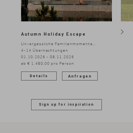
Autumn Holiday Escape
Unvergessliche Familienmomente
sammeln
4-14
Übernachtungen
3-7
Ü
01.10.2026 - 08.11.2026
06.09
ab € 1.480,00 pro Person
14.03
29.04
Details
Anfragen
Sign up for inspiration