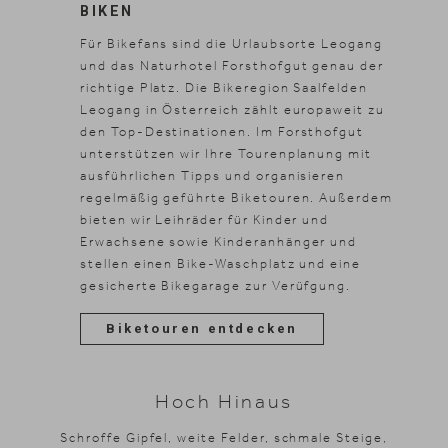
BIKEN
Für Bikefans sind die Urlaubsorte Leogang
und das Naturhotel Forsthofgut genau der
richtige Platz. Die Bikeregion Saalfelden
News & Stories
Leogang in Österreich zählt europaweit zu
den Top-Destinationen. Im Forsthofgut
Inklusivleistungen
unterstützen wir Ihre Tourenplanung mit
Shopping
ausführlichen Tipps und organisieren
Galerie
regelmäßig geführte Biketouren. Außerdem
bieten wir Leihräder für Kinder und
Erwachsene sowie Kinderanhänger und
stellen einen Bike-Waschplatz und eine
gesicherte Bikegarage zur Verüfgung.
Biketouren entdecken
Hoch Hinaus
Schroffe Gipfel, weite Felder, schmale Steige,