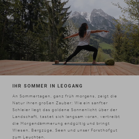
IHR SOMMER IN LEOGANG
An Sommertagen, ganz früh morgens, zeigt die
Natur ihren großen Zauber: Wie ein sanfter
Schleier liegt das goldene Sonnenlicht über der
Landschaft, tastet sich langsam voran, vertreibt
die Morgendämmerung endgültig und bringt
Wiesen, Bergzüge, Seen und unser Forsthofgut
zum Leuchten.