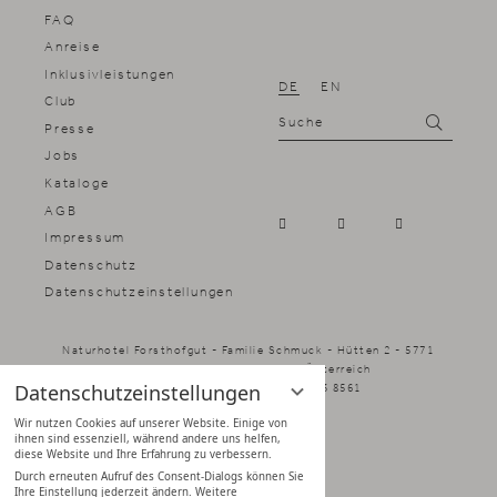
FAQ
Anreise
Inklusivleistungen
DE
EN
Club
Suche
Suchen
Presse
Jobs
Kataloge
AGB
Impressum
Datenschutz
Datenschutz­einstellungen
Naturhotel Forsthofgut - Familie Schmuck - Hütten 2 - 5771
Leogang - Salzburger Land, Österreich
Datenschutzeinstellungen
info@forsthofgut.at
+43 6583 8561
Wir nutzen Cookies auf unserer Website. Einige von
ihnen sind essenziell, während andere uns helfen,
diese Website und Ihre Erfahrung zu verbessern.
Durch erneuten Aufruf des Consent-Dialogs können Sie
Ihre Einstellung jederzeit ändern. Weitere