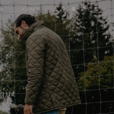
DE
ie
Kulinarik
EN
Suche
Suchen
fgut