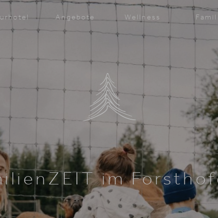
urhotel
Angebote
Wellness
Famil
ilienZEIT im Forstho