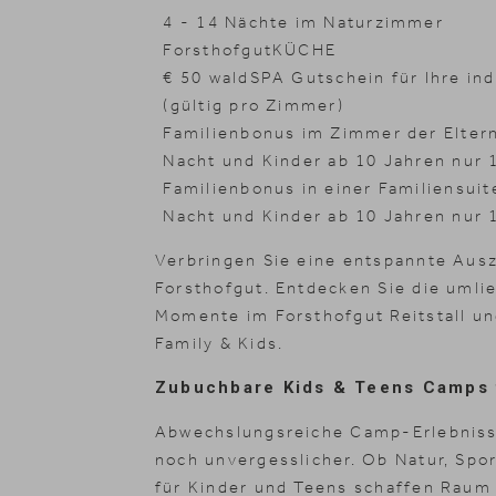
4 - 14 Nächte im Naturzimmer
ForsthofgutKÜCHE
€ 50 waldSPA Gutschein für Ihre in
(gültig pro Zimmer)
Familienbonus im Zimmer der Eltern
Nacht und Kinder ab 10 Jahren nur 
Familienbonus in einer Familiensuit
Nacht und Kinder ab 10 Jahren nur 
Zimmer
Verbringen Sie eine entspannte Ausz
Naturhotel
Forsthofgut. Entdecken Sie die umlie
Momente im Forsthofgut Reitstall u
Angebote
Family & Kids.
Zubuchbare Kids & Teens Camps 
Wellness
Abwechslungsreiche Camp-Erlebniss
Familie
noch unvergesslicher. Ob Natur, Spo
für Kinder und Teens schaffen Raum