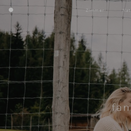
Menü
Zimmer
Nat
fam