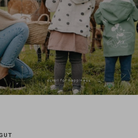
scroll for happiness
FGUT