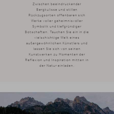
Zwischen beeindruckender
Bergkulisse und stillen
Rückzugsorten offenbaren sich
Werke voller geheimnisvoller
Symbolik und tiefgründiger
Botschaften. Tauchen Sie ein in die
vielschichtige Welt eines
außergewöhnlichen Künstlers und
lassen Sie sich von seinen
Kunstwerken zu Momenten der
Suche
DE
Suchen
Reflexion und Inspiration mitten in
der Natur einladen.
EN