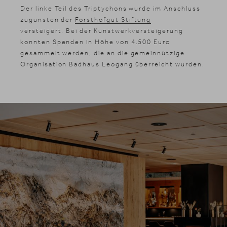
Der linke Teil des Triptychons wurde im Anschluss
zugunsten der
Forsthofgut Stiftung
versteigert. Bei der Kunstwerkversteigerung
konnten Spenden in Höhe von 4.500 Euro
gesammelt werden, die an die gemeinnützige
Organisation Badhaus Leogang überreicht wurden.