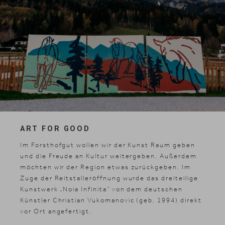
ART FOR GOOD
Im Forsthofgut wollen wir der Kunst Raum geben
und die Freude an Kultur weitergeben. Außerdem
möchten wir der Region etwas zurückgeben. Im
Zuge der Reitstalleröffnung wurde das dreiteilige
Kunstwerk „Noia Infinita“ von dem deutschen
Künstler Christian Vukomanovic (geb. 1994) direkt
vor Ort angefertigt.