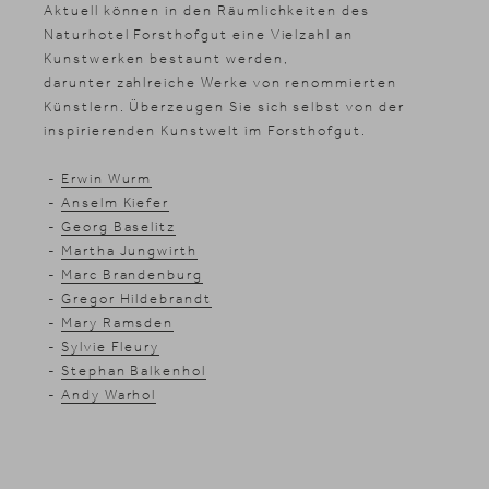
Aktuell können in den Räumlichkeiten des
Naturhotel Forsthofgut eine Vielzahl an
Kunstwerken bestaunt werden,
darunter zahlreiche Werke von renommierten
Künstlern. Überzeugen Sie sich selbst von der
inspirierenden Kunstwelt im Forsthofgut.
-
Erwin Wurm
-
Anselm Kiefer
-
Georg Baselitz
-
Martha Jungwirth
-
Marc Brandenburg
-
Gregor Hildebrandt
-
Mary Ramsden
-
Sylvie Fleury
-
Stephan Balkenhol
-
Andy Warhol