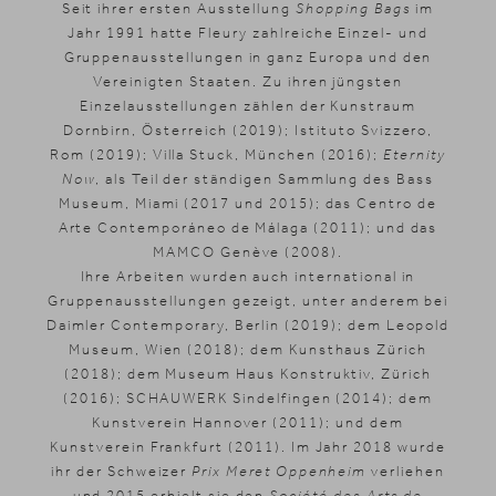
Suchen
Seit ihrer ersten Ausstellung
Shopping Bags
im
EN
Jahr 1991 hatte Fleury zahlreiche Einzel- und
Gruppenausstellungen in ganz Europa und den
Vereinigten Staaten. Zu ihren jüngsten
Einzelausstellungen zählen der Kunstraum
Dornbirn, Österreich (2019); Istituto Svizzero,
Rom (2019); Villa Stuck, München (2016);
Eternity
Now
, als Teil der ständigen Sammlung des Bass
Museum, Miami (2017 und 2015); das Centro de
Arte Contemporáneo de Málaga (2011); und das
MAMCO Genève (2008).
Ihre Arbeiten wurden auch international in
Gruppenausstellungen gezeigt, unter anderem bei
Daimler Contemporary, Berlin (2019); dem Leopold
Museum, Wien (2018); dem Kunsthaus Zürich
(2018); dem Museum Haus Konstruktiv, Zürich
(2016); SCHAUWERK Sindelfingen (2014); dem
Kunstverein Hannover (2011); und dem
Kunstverein Frankfurt (2011). Im Jahr 2018 wurde
ihr der Schweizer
Prix Meret Oppenheim
verliehen
und 2015 erhielt sie den
Société des Arts de