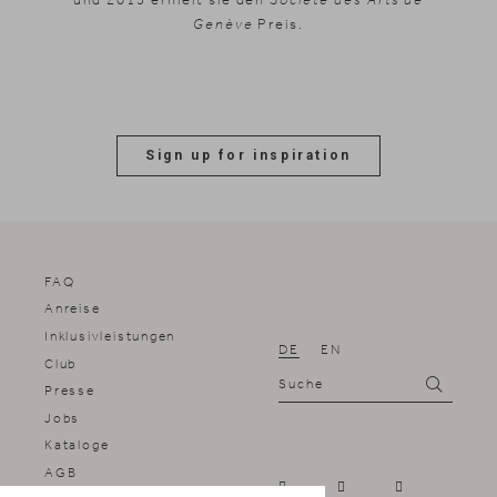
Genève
Preis.
Sign up for inspiration
FAQ
Anreise
Inklusivleistungen
DE
EN
Club
Suche
Suchen
Presse
Jobs
Kataloge
AGB