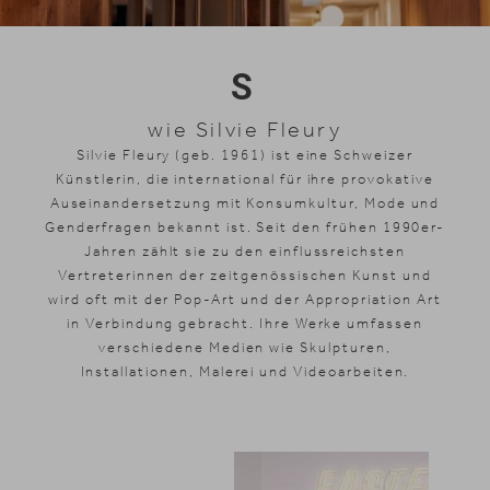
Skifahren
S
wie Silvie Fleury
Silvie Fleury (geb. 1961) ist eine Schweizer
Künstlerin, die international für ihre provokative
Auseinandersetzung mit Konsumkultur, Mode und
Genderfragen bekannt ist. Seit den frühen 1990er-
Jahren zählt sie zu den einflussreichsten
Vertreterinnen der zeitgenössischen Kunst und
wird oft mit der Pop-Art und der Appropriation Art
in Verbindung gebracht. Ihre Werke umfassen
verschiedene Medien wie Skulpturen,
Installationen, Malerei und Videoarbeiten.