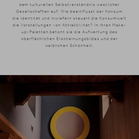
dem kulturellen Selbstverständnis westlicher
Gesellschaften auf: Wie beeinflusst der Konsum
die Identität und inwiefern steuert die Konsumwelt
die Vorstellungen von Attraktivität? In ihren Make-
up-Paletten betont sie die Aufwertung des
oberflächlichen Erscheinungsbildes und der
News & Stories
weiblichen Schönheit.
Inklusivleistungen
Shopping
Galerie