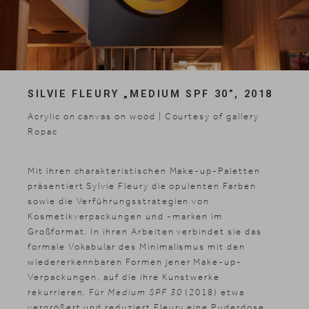
SILVIE FLEURY „MEDIUM SPF 30”, 2018
Acrylic on canvas on wood | Courtesy of gallery
Ropac
Mit ihren charakteristischen Make-up-Paletten
präsentiert Sylvie Fleury die opulenten Farben
sowie die Verführungsstrategien von
Kosmetikverpackungen und -marken im
Großformat. In ihren Arbeiten verbindet sie das
formale Vokabular des Minimalismus mit den
wiedererkennbaren Formen jener Make-up-
Verpackungen, auf die ihre Kunstwerke
rekurrieren. Für
Medium SPF 30
(2018) etwa
vergrößert und reduziert Fleury eine Puderdose