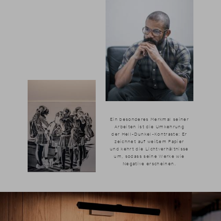
Ein besonderes Merkmal seiner
Arbeiten ist die Umkehrung
der Hell-Dunkel-Kontraste: Er
News & Stories
zeichnet auf weißem Papier
und kehrt die Lichtverhältnisse
Inklusivleistungen
um, sodass seine Werke wie
Negative erscheinen.
Shopping
Galerie