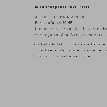
Im Glückspaket inkludiert
Zimmer
3 Nächte im Naturzimmer
Naturhotel
ForsthofgutKÜCHE
Kinder im Alter von 0 - 1 Jahren ü
Angebote
verlängerter Spa-Genuss am Abreis
Als Naturhotel für die ganze Familie
Wellness
Erwachsene. Verbringen Sie gemeinsa
Erholung und Natur verbindet.
Familie
Kulinarik
Natur & Aktiv
Reiten
Gutscheine