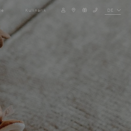
DE
ie
Kulinarik
EN
Suche
Suchen