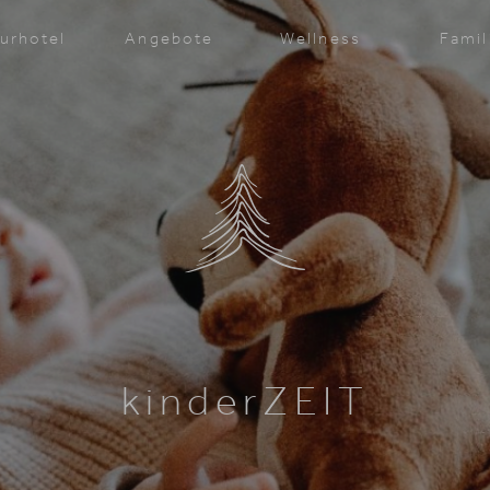
urhotel
Angebote
Wellness
Famil
kinderZEIT