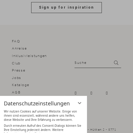
Sign up for inspiration
FAQ
Anreise
Inklusivleistungen
Suche
Suchen
Club
Presse
Jobs
Kataloge
AGB
Impressum
Datenschutzeinstellungen
Datenschutz
Wir nutzen Cookies auf unserer Website. Einige von
Datenschutz­einstellungen
ihnen sind essenziell, während andere uns helfen,
diese Website und Ihre Erfahrung zu verbessern.
Durch erneuten Aufruf des Consent-Dialogs können Sie
Naturhotel Forsthofgut - Familie Schmuck - Hütten 2 - 5771
Ihre Einstellung jederzeit ändern. Weitere