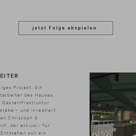
jetzt Folge abspielen
BEITER
iges Projekt: Ein
itarbeiter des Hauses.
e Gästeinfrastruktur
täbe – und investiert
nen Christoph &
ch, der exklusiv für
 Entstehen soll ein