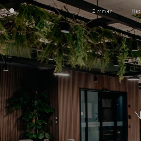
Menü
Zimmer
Nat
N