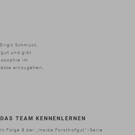
 Birgit Schmuck,
fgut und gibt
ilosophie im
 Gäste einzugehen,
DAS TEAM KENNENLERNEN
In Folge 8 der „Inside Forsthofgut“-Serie