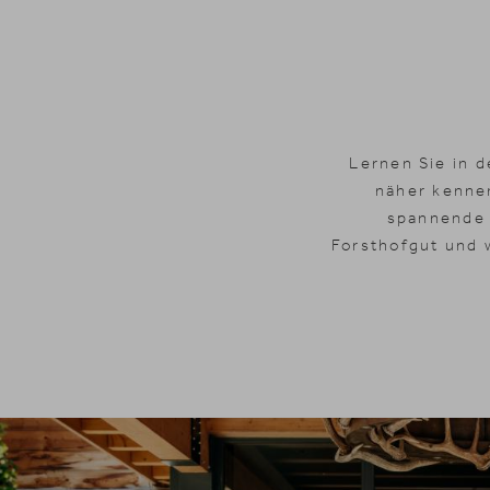
Lernen Sie in d
näher kennen
spannende E
Forsthofgut und w