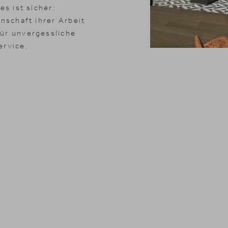
es ist sicher:
enschaft ihrer Arbeit
ür unvergessliche
News & Stories
Inklusivle
ervice.