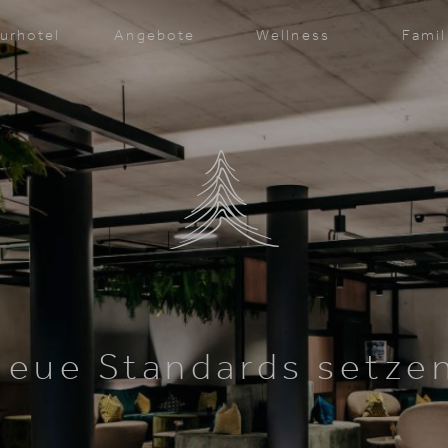
urhotel
Angebote
Wellness
Famil
eue Standards setze