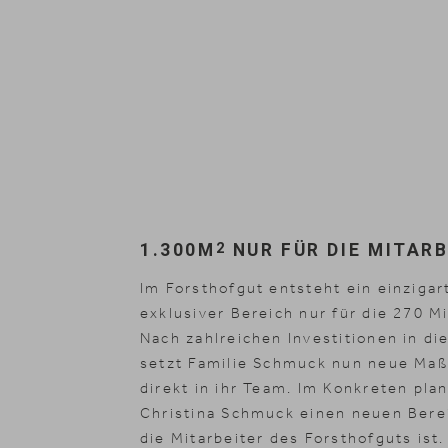
Zimmer
Naturhotel
Angebote
Wellness
1.300M
2
NUR FÜR DIE MITAR
Familie
Im Forsthofgut entsteht ein einzigart
Kulinarik
exklusiver Bereich nur für die 270 M
Nach zahlreichen Investitionen in di
Natur & Aktiv
setzt Familie Schmuck nun neue Maßs
direkt in ihr Team. Im Konkreten pla
Reiten
Christina Schmuck einen neuen Berei
die Mitarbeiter des Forsthofguts ist.