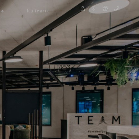
ie
Kulinarik
Suche
Suchen
n!