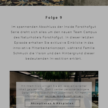
Skifahren
Folge 9
Im spannenden Abschluss der Inside Forsthofgut
Serie dreht sich alles um den neuen Team Campus
des Naturhotels Forsthofgut. In dieser letzten
Episode erhalten Sie exklusive Einblicke in das
innovative Mitarbeiterkonzept, während Familie
Schmuck die Vision und den Hintergrund dieser
bedeutenden Investition erklärt.
Mit Ihrem Klick willigen Sie ein, dass ein externer
Inhalt geladen wird. Damit werden personenbezogene
Daten an Drittplattformen übermittelt. Für mehr
Informationen:
policies.google.com/privacy
Akzeptieren & Abspielen