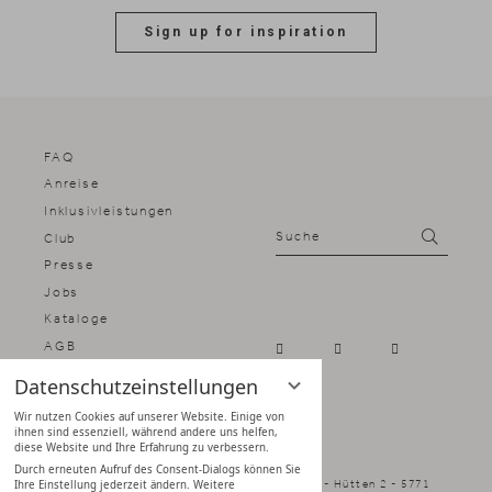
Sign up for inspiration
FAQ
Anreise
Inklusivleistungen
Suche
Suchen
Club
Presse
Jobs
Kataloge
AGB
Impressum
Datenschutzeinstellungen
Datenschutz
Wir nutzen Cookies auf unserer Website. Einige von
Datenschutz­einstellungen
ihnen sind essenziell, während andere uns helfen,
diese Website und Ihre Erfahrung zu verbessern.
Durch erneuten Aufruf des Consent-Dialogs können Sie
Naturhotel Forsthofgut - Familie Schmuck - Hütten 2 - 5771
Ihre Einstellung jederzeit ändern. Weitere