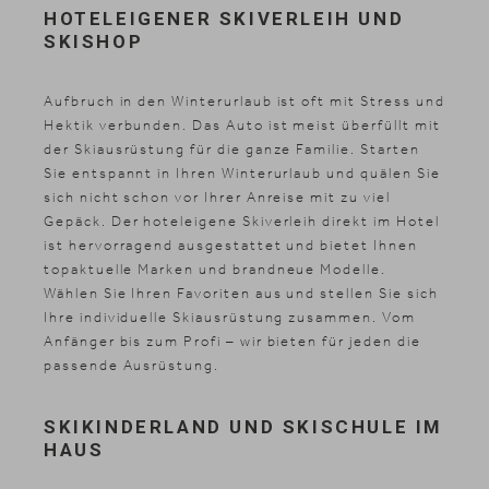
HOTELEIGENER SKIVERLEIH UND
SKISHOP
Aufbruch in den Winterurlaub ist oft mit Stress und
Hektik verbunden. Das Auto ist meist überfüllt mit
der Skiausrüstung für die ganze Familie. Starten
Sie entspannt in Ihren Winterurlaub und quälen Sie
sich nicht schon vor Ihrer Anreise mit zu viel
Gepäck. Der hoteleigene Skiverleih direkt im Hotel
ist hervorragend ausgestattet und bietet Ihnen
topaktuelle Marken und brandneue Modelle.
Wählen Sie Ihren Favoriten aus und stellen Sie sich
Ihre individuelle Skiausrüstung zusammen. Vom
Anfänger bis zum Profi – wir bieten für jeden die
passende Ausrüstung.
SKIKINDERLAND UND SKISCHULE IM
HAUS