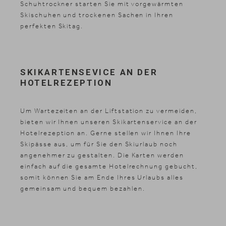
Schuhtrockner starten Sie mit vorgewärmten
Skischuhen und trockenen Sachen in Ihren
perfekten Skitag.
SKIKARTENSEVICE AN DER
HOTELREZEPTION
Um Wartezeiten an der Liftstation zu vermeiden,
bieten wir Ihnen unseren Skikartenservice an der
Hotelrezeption an. Gerne stellen wir Ihnen Ihre
Skipässe aus, um für Sie den Skiurlaub noch
angenehmer zu gestalten. Die Karten werden
News & Stories
einfach auf die gesamte Hotelrechnung gebucht,
Inklusivleistungen
somit können Sie am Ende Ihres Urlaubs alles
Shopping
gemeinsam und bequem bezahlen.
Galerie