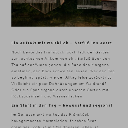
Ein Auftakt mit Weitblick – barfuß ins Jetzt
Noch bevor das Frühstück lockt, lädt der Garten
zum achtsamen Ankommen ein. Barfuß über den
Tau auf der Wiese gehen, die Ruhe des Morgens
einatmen, den Blick schweifen lassen. Wer den Tag
so beginnt, spürt, wie der Alltag leise zurücktritt.
Vielleicht ein paar Dehnübungen am Waldrand?
Oder ein Spaziergang durch unseren Garten mit
Rückzugsinseln und Wasserflächen.
Ein Start in den Tag – bewusst und regional
Im Genussmarkt wartet das Frühstück:
hausgemachte Marmeladen, frisches Brot,
cremiger Joghurt mit Waldbeeren. Alles ist