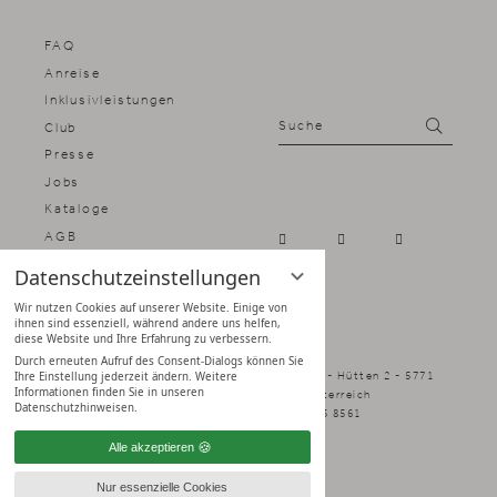
FAQ
Anreise
Inklusivleistungen
Suche
Suchen
Club
Presse
Jobs
Kataloge
AGB
Impressum
Datenschutzeinstellungen
Datenschutz
Wir nutzen Cookies auf unserer Website. Einige von
Datenschutz­einstellungen
ihnen sind essenziell, während andere uns helfen,
diese Website und Ihre Erfahrung zu verbessern.
Durch erneuten Aufruf des Consent-Dialogs können Sie
Naturhotel Forsthofgut - Familie Schmuck - Hütten 2 - 5771
Ihre Einstellung jederzeit ändern. Weitere
Informationen finden Sie in unseren
Leogang - Salzburger Land, Österreich
Datenschutzhinweisen.
info@forsthofgut.at
+43 6583 8561
Alle akzeptieren
Nur essenzielle Cookies