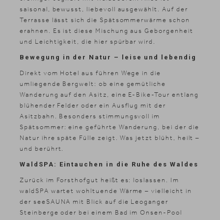
saisonal, bewusst, liebevoll ausgewählt. Auf der
Terrasse lässt sich die Spätsommerwärme schon
erahnen. Es ist diese Mischung aus Geborgenheit
und Leichtigkeit, die hier spürbar wird.
Bewegung in der Natur – leise und lebendig
Direkt vom Hotel aus führen Wege in die
umliegende Bergwelt: ob eine gemütliche
Wanderung auf den Asitz, eine E-Bike-Tour entlang
blühender Felder oder ein Ausflug mit der
News & Stories
Asitzbahn. Besonders stimmungsvoll im
Inklusivleistungen
Spätsommer: eine geführte Wanderung, bei der die
Shopping
Natur ihre späte Fülle zeigt. Was jetzt blüht, heilt –
und berührt.
Galerie
WaldSPA: Eintauchen in die Ruhe des Waldes
Zurück im Forsthofgut heißt es: loslassen. Im
waldSPA wartet wohltuende Wärme – vielleicht in
der seeSAUNA mit Blick auf die Leoganger
Steinberge oder bei einem Bad im Onsen-Pool