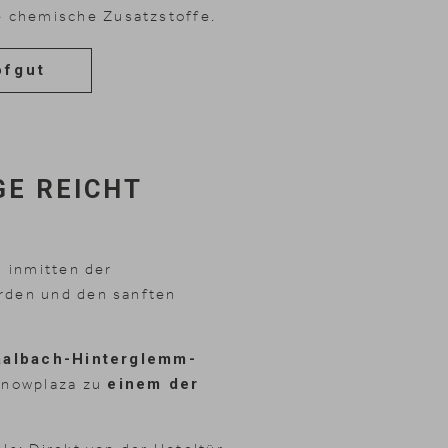
 chemische Zusatzstoffe.
ofgut
GE REICHT
h inmitten der
rden und den sanften
aalbach-Hinterglemm-
 Snowplaza zu
einem der