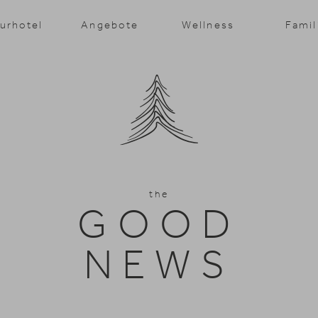
urhotel
Angebote
Wellness
Famil
the
GOOD
NEWS