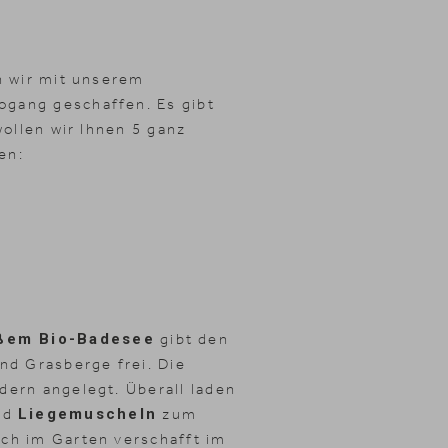
en wir mit unserem
ogang geschaffen. Es gibt
wollen wir Ihnen 5 ganz
en:
oßem Bio-Badesee
gibt den
nd Grasberge frei. Die
dern angelegt. Überall laden
nd
Liegemuscheln
zum
ich im Garten verschafft im