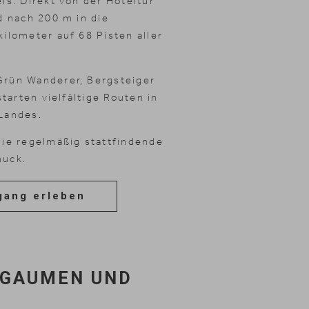
ls: Direkt von der Hoteltür
d nach 200 m in die
ilometer auf 68 Pisten aller
Grün Wanderer, Bergsteiger
tarten vielfältige Routen in
Landes.
die regelmäßig stattfindende
muck.
istungen
Shopping
Galerie
gang erleben
 GAUMEN UND