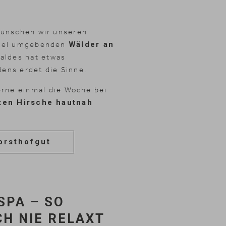
wünschen wir unseren
Hotel umgebenden
Wälder an
Waldes hat etwas
ens erdet die Sinne.
rne einmal die Woche bei
ten Hirsche hautnah
orsthofgut
SPA – SO
CH NIE RELAXT