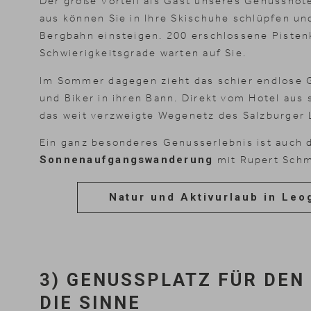
Der große Vorteil als Gast unseres Genusshote
aus können Sie in Ihre Skischuhe schlüpfen un
Bergbahn einsteigen. 200 erschlossene Pistenk
Schwierigkeitsgrade warten auf Sie.
Im Sommer dagegen zieht das schier endlose 
und Biker in ihren Bann. Direkt vom Hotel aus s
das weit verzweigte Wegenetz des Salzburger 
Ein ganz besonderes Genusserlebnis ist auch 
Sonnenaufgangswanderung
mit Rupert Sch
News & Stories
Inklusivle
Natur und Aktivurlaub in Leo
3) GENUSSPLATZ FÜR DEN
DIE SINNE