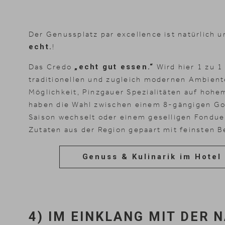
Der Genussplatz par excellence ist natürlich 
echt.
!
Das Credo
„echt gut essen.“
Wird hier 1 zu 1
traditionellen und zugleich modernen Ambient
Möglichkeit, Pinzgauer Spezialitäten auf hohe
haben die Wahl zwischen einem 8-gängigen G
Saison wechselt oder einem geselligen Fondue
Zutaten aus der Region gepaart mit feinsten B
Genuss & Kulinarik im Hotel
4) IM EINKLANG MIT DER 