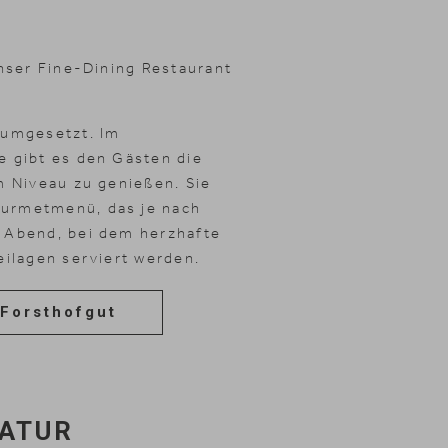
unser Fine-Dining Restaurant
 umgesetzt. Im
e gibt es den Gästen die
m Niveau zu genießen. Sie
ourmetmenü, das je nach
 Abend, bei dem herzhafte
eilagen serviert werden.
 Forsthofgut
NATUR