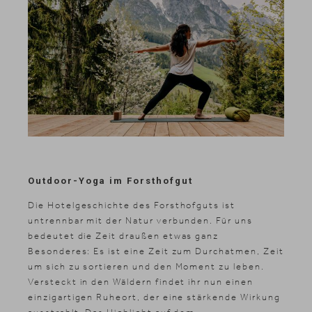
Outdoor-Yoga im Forsthofgut
Die Hotelgeschichte des Forsthofguts ist
News & Stories
untrennbar mit der Natur verbunden. Für uns
Inklusivleistungen
bedeutet die Zeit draußen etwas ganz
Shopping
Besonderes: Es ist eine Zeit zum Durchatmen, Zeit
um sich zu sortieren und den Moment zu leben.
Galerie
Versteckt in den Wäldern findet ihr nun einen
einzigartigen Ruheort, der eine stärkende Wirkung