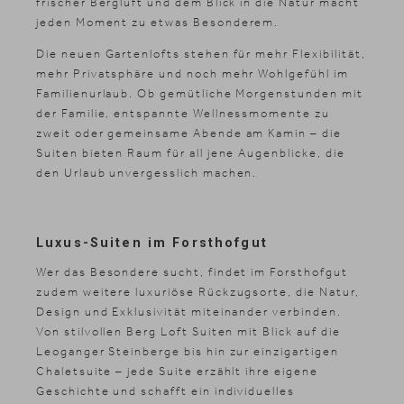
frischer Bergluft und dem Blick in die Natur macht
jeden Moment zu etwas Besonderem.
Die neuen Gartenlofts stehen für mehr Flexibilität,
mehr Privatsphäre und noch mehr Wohlgefühl im
Familienurlaub. Ob gemütliche Morgenstunden mit
der Familie, entspannte Wellnessmomente zu
zweit oder gemeinsame Abende am Kamin – die
News & Stories
Suiten bieten Raum für all jene Augenblicke, die
Inklusivleistungen
den Urlaub unvergesslich machen.
Shopping
Galerie
Luxus-Suiten im Forsthofgut
Wer das Besondere sucht, findet im Forsthofgut
zudem weitere luxuriöse Rückzugsorte, die Natur,
Design und Exklusivität miteinander verbinden.
Von stilvollen Berg Loft Suiten mit Blick auf die
Leoganger Steinberge bis hin zur einzigartigen
Chaletsuite – jede Suite erzählt ihre eigene
Geschichte und schafft ein individuelles