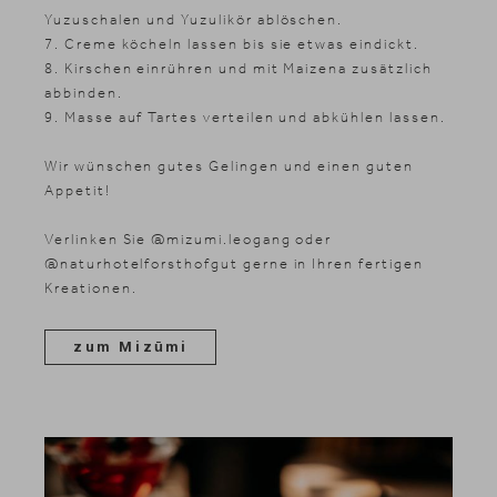
Yuzuschalen und Yuzulikör ablöschen.
7. Creme köcheln lassen bis sie etwas eindickt.
8. Kirschen einrühren und mit Maizena zusätzlich
abbinden.
9. Masse auf Tartes verteilen und abkühlen lassen.
Wir wünschen gutes Gelingen und einen guten
Appetit!
Verlinken Sie @mizumi.leogang oder
@naturhotelforsthofgut gerne in Ihren fertigen
Kreationen.
zum Miz
ūmi