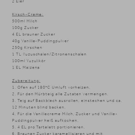
2 Eier
Kirsch-Creme:
500ml Milch
100g Zucker
4 EL brauner Zucker
40g Vanille-Puddingpulver
250g Kirschen
1 TL Yuzuschalen/Zitronenschalen
100ml Yuzulikör
1 EL Maizena
Zubereitung:
1. Ofen auf 180°C Umluft vorheizen.
2. Für den Mürbteig alle Zutaten vermengen.
3. Teig auf Backblech ausrollen, einstechen und ca.
12 Minuten blind backen.
4. Für die Vanillecreme Milch, Zucker und Vanille-
Puddingpulver heiß aufkochen.
5. 4 EL pro Tartelett portionieren.
6. Braunen Zucker karamellisieren und mit