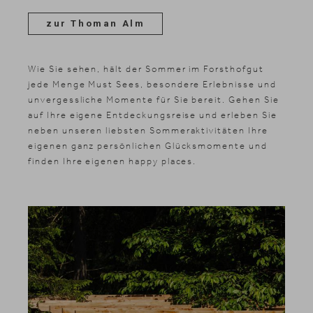
zur Thoman Alm
Wie Sie sehen, hält der Sommer im Forsthofgut
jede Menge Must Sees, besondere Erlebnisse und
unvergessliche Momente für Sie bereit. Gehen Sie
auf Ihre eigene Entdeckungsreise und erleben Sie
neben unseren liebsten Sommeraktivitäten Ihre
eigenen ganz persönlichen Glücksmomente und
finden Ihre eigenen happy places.
Suche
Suchen