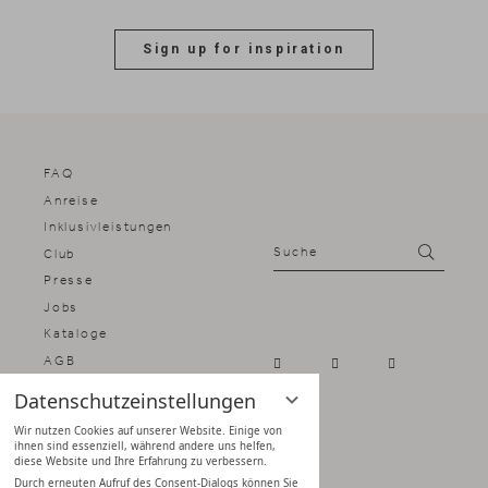
Sign up for inspiration
FAQ
Anreise
Inklusivleistungen
Suche
Suchen
Club
Presse
Jobs
Kataloge
AGB
Impressum
Datenschutzeinstellungen
Datenschutz
Wir nutzen Cookies auf unserer Website. Einige von
Datenschutz­einstellungen
ihnen sind essenziell, während andere uns helfen,
diese Website und Ihre Erfahrung zu verbessern.
Durch erneuten Aufruf des Consent-Dialogs können Sie