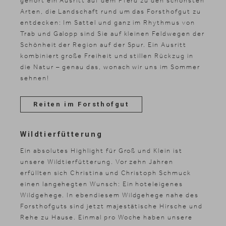
gehört ein Ausritt auf dem Pferd zu den schönsten
Arten, die Landschaft rund um das Forsthofgut zu
entdecken: Im Sattel und ganz im Rhythmus von
Trab und Galopp sind Sie auf kleinen Feldwegen der
Schönheit der Region auf der Spur. Ein Ausritt
kombiniert große Freiheit und stillen Rückzug in
die Natur – genau das, wonach wir uns im Sommer
sehnen!
Reiten im Forsthofgut
Wildtierfütterung
Ein absolutes Highlight für Groß und Klein ist
unsere Wildtierfütterung. Vor zehn Jahren
erfüllten sich Christina und Christoph Schmuck
einen langehegten Wunsch: Ein hoteleigenes
Wildgehege. In ebendiesem Wildgehege nahe des
Forsthofguts sind jetzt majestätische Hirsche und
Rehe zu Hause. Einmal pro Woche haben unsere