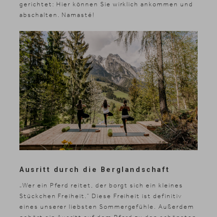
gerichtet: Hier können Sie wirklich ankommen und
abschalten. Namasté!
News & Stories
Inklusivleistungen
Shopping
Galerie
Ausritt durch die Berglandschaft
„Wer ein Pferd reitet, der borgt sich ein kleines
Stückchen Freiheit.“ Diese Freiheit ist definitiv
eines unserer liebsten Sommergefühle. Außerdem