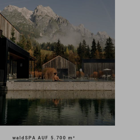
wald
SPA AUF 5.700
m
²