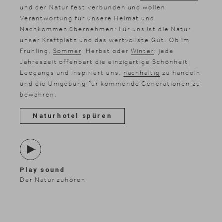
und der Natur fest verbunden und wollen
Verantwortung für unsere Heimat und
Nachkommen übernehmen: Für uns ist die Natur
unser Kraftplatz und das wertvollste Gut.
Ob im
Frühling,
Sommer
, Herbst oder
Winter
: jede
Jahreszeit offenbart die einzigartige Schönheit
Leogangs und inspiriert uns,
nachhaltig
zu handeln
und die Umgebung für kommende Generationen zu
bewahren.
Naturhotel spüren
News & Stories
Inklusivleistungen
Shopping
Play sound
Galerie
Der Natur zuhören