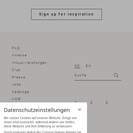
Sign up for inspiration
FAQ
Anreise
Inklusivleistungen
DE
EN
Club
Suche
Suchen
Presse
Jobs
Kataloge
AGB
Impressum
Datenschutzeinstellungen
Datenschutz
Wir nutzen Cookies auf unserer Website. Einige von
Datenschutz­einstellungen
ihnen sind essenziell, während andere uns helfen,
diese Website und Ihre Erfahrung zu verbessern.
Durch erneuten Aufruf des Consent-Dialogs können Sie