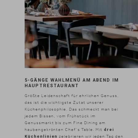
5-GÄNGE WAHLMENÜ AM ABEND IM
HAUPTRESTAURANT
Größte Leidenschaft für ehrlichen Genuss,
das ist die wichtigste Zutat unserer
Küchenphilosophie. Das schmeckt man bei
jedem Bissen, vom Frühstück im
Genussmarkt bis zum Fine Dining am
haubengekrönten Chef‘s Table. Mit
drei
Küchenlinien
zelebrieren wir jeden Tag den