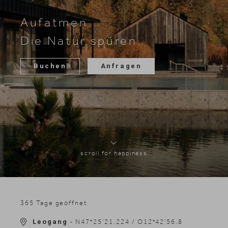
Skifahren
Aufatmen.
Die Natur spüren.
Buchen
Anfragen
scroll for happiness
365 Tage geöffnet
Leogang
- N47°25'21.224 / O12°42'56.8