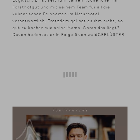
Lugitsch. Er ist seit fünf Jahren Küchenchef im
Forsthofgut und mit seinem Team für all die
kulinarischen Feinheiten im Naturhotel
News & Stories
verantwortlich. Trotzdem gelingt es ihm nicht, so
Inklusivleistungen
gut zu kochen wie seine Mama. Woran das liegt?
Shopping
Davon berichtet er in Folge 6 von waldGEFLÜSTER.
Galerie