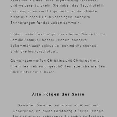
und weiterentwickeln. Sie haben das Naturhotel in
Leogang zu einem Ort gemacht, an dem Gäste
nicht nur Ihren Urlaub verbringen, sondern
Erinnerungen für das Leben sammeln.
In der Inside Forsthofgut Serie lernen Sie nicht nur
Familie Schmuck besser kennen, sondern
bekommen auch exklusive "behind the scenes"
News & Stories
Einblicke ins Forsthofgut.
Inklusivleistungen
Gemeinsam werfen Christina und Christoph mit
Shopping
ihrem Team einen ungeschönten, aber charmanten
Blick hinter die Kulissen.
Galerie
Alle Folgen der Serie
Genießen Sie einen entspannten Abend mit
unserer neuen Inside Forsthofgut Serie! Lehnen
Sie sich zurück, schnappen Sie sich eine Packung